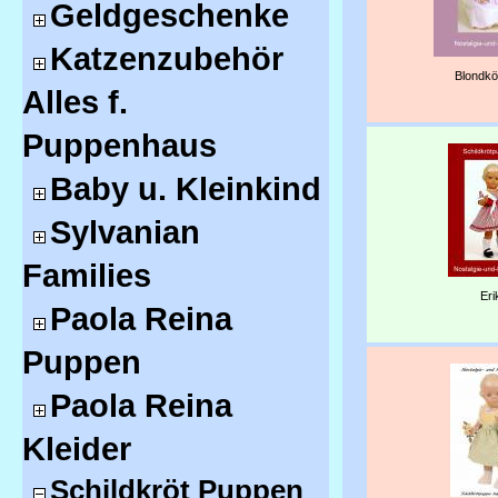
Geldgeschenke
Katzenzubehör
Blondkö
Alles f.
Puppenhaus
Baby u. Kleinkind
Sylvanian
Families
Eri
Paola Reina
Puppen
Paola Reina
Kleider
Schildkröt Puppen