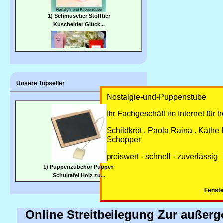
2) Puppen Zubehör
Schreibgarnitur Schulhef...
Unsere Topseller
Nostalgie-und-Puppenstube
Ihr Fachgeschäft im Internet für 
Schildkröt . Paola Raina . Käthe 
Schopper
preiswert - schnell - zuverlässig
1) Puppenzubehör Puppen
Schultafel Holz zu...
Fenste
Online Streitbeilegung Zur außerg
2) Puppen Zubehör