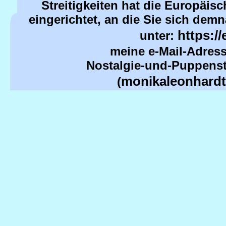
Streitigkeiten hat die Europäis
Schreibgarnitur Schulhef...
eingerichtet, an die Sie sich dem
https:/
unter:
meine e-Mail-Adres
Nostalgie-und-Puppenstu
monikaleonhard
(